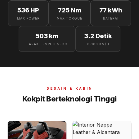
536 HP
725 Nm
77 kWh
MAX POWER
MAX TORQUE
BATERAI
503 km
3.2 Detik
JARAK TEMPUH NEDC
0-100 KM/H
DESAIN & KABIN
Kokpit Berteknologi Tinggi