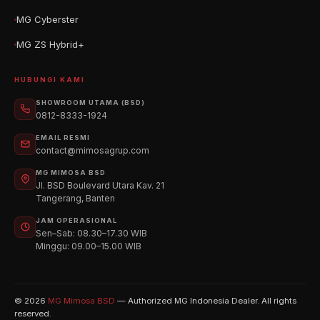
MG Cyberster
MG ZS Hybrid+
HUBUNGI KAMI
SHOWROOM UTAMA (BSD)
MG Mimosa BSD
0812-8333-1924
Tangerang, Banten
EMAIL RESMI
contact@mimosagrup.com
MG Mimosa Bekasi
Bekasi, Jawa Barat
MG MIMOSA BSD
Jl. BSD Boulevard Utara Kav. 21
MG Mimosa Medan
Tangerang, Banten
Medan, Sumatera Utara
JAM OPERASIONAL
Sen–Sab: 08.30–17.30 WIB
MG Mimosa Palembang
Minggu: 09.00–15.00 WIB
Palembang, Sumatera Selatan
MG Mimosa Surabaya Barat
Surabaya Barat, Jawa Timur
© 2026
MG Mimosa BSD
— Authorized MG Indonesia Dealer. All rights
reserved.